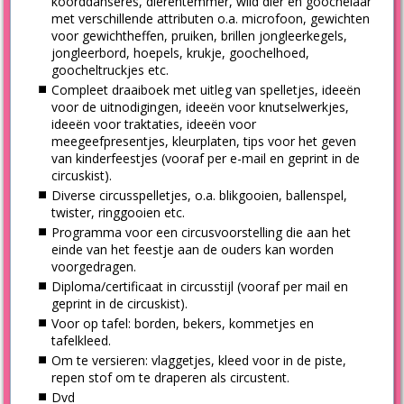
koorddanseres, dierentemmer, wild dier en goochelaar
met verschillende attributen o.a. microfoon, gewichten
voor gewichtheffen, pruiken, brillen jongleerkegels,
jongleerbord, hoepels, krukje, goochelhoed,
goocheltruckjes etc.
Compleet draaiboek met uitleg van spelletjes, ideeën
voor de uitnodigingen, ideeën voor knutselwerkjes,
ideeën voor traktaties, ideeën voor
meegeefpresentjes, kleurplaten, tips voor het geven
van kinderfeestjes (vooraf per e-mail en geprint in de
circuskist).
Diverse circusspelletjes, o.a. blikgooien, ballenspel,
twister, ringgooien etc.
Programma voor een circusvoorstelling die aan het
einde van het feestje aan de ouders kan worden
voorgedragen.
Diploma/certificaat in circusstijl (vooraf per mail en
geprint in de circuskist).
Voor op tafel: borden, bekers, kommetjes en
tafelkleed.
Om te versieren: vlaggetjes, kleed voor in de piste,
repen stof om te draperen als circustent.
Dvd