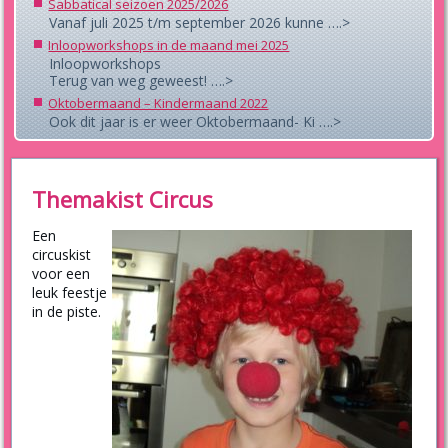
Sabbatical seizoen 2025/2026
Vanaf juli 2025 t/m september 2026 kunne ….>
Inloopworkshops in de maand mei 2025
Inloopworkshops
Terug van weg geweest! ….>
Oktobermaand – Kindermaand 2022
Ook dit jaar is er weer Oktobermaand- Ki ….>
Themakist Circus
Een
circuskist
voor een
leuk feestje
in de piste.