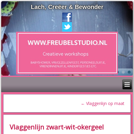
Lach, Creëer & Bewonder
←
Vlaggenlijn op maat
Vlaggenlijn zwart-wit-okergeel