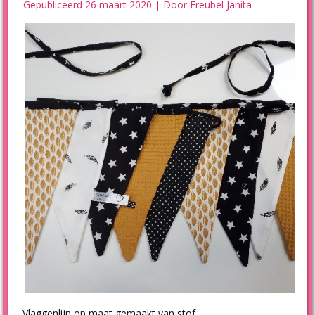
Gepubliceerd
26 maart 2020
|
Door
Freubel Janita
Vlaggenlijn op maat gemaakt van stof