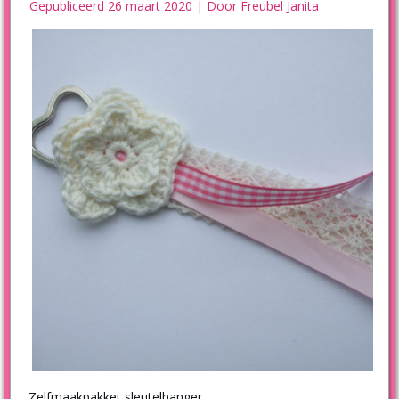
Gepubliceerd
26 maart 2020
|
Door
Freubel Janita
Zelfmaakpakket sleutelhanger