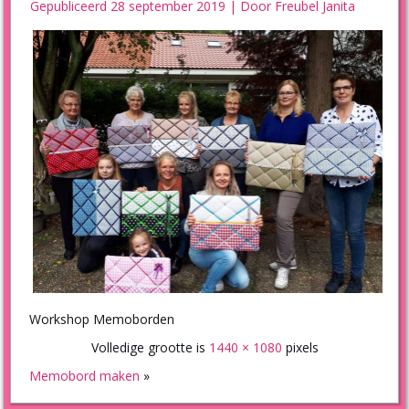
Gepubliceerd
28 september 2019
|
Door
Freubel Janita
Workshop Memoborden
Volledige grootte is
1440 × 1080
pixels
Memobord maken
»