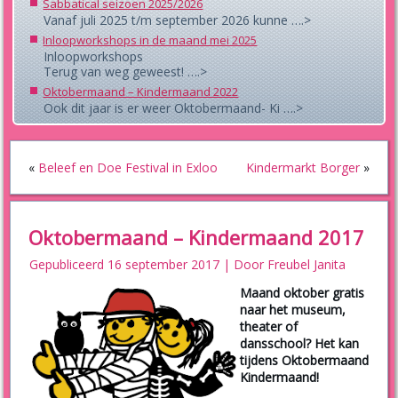
Sabbatical seizoen 2025/2026
Vanaf juli 2025 t/m september 2026 kunne ….>
Inloopworkshops in de maand mei 2025
Inloopworkshops
Terug van weg geweest! ….>
Oktobermaand – Kindermaand 2022
Ook dit jaar is er weer Oktobermaand- Ki ….>
«
Beleef en Doe Festival in Exloo
Kindermarkt Borger
»
Oktobermaand – Kindermaand 2017
Gepubliceerd
16 september 2017
|
Door
Freubel Janita
Maand oktober gratis
naar het museum,
theater of
dansschool? Het kan
tijdens Oktobermaand
Kindermaand!